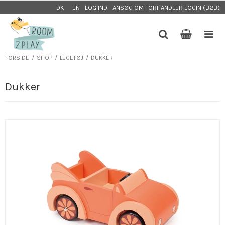
LOG IND
ANSØG OM FORHANDLER LOGIN (B2B)
DK
EN
FORSIDE
/
SHOP
/
LEGETØJ
/
DUKKER
Dukker