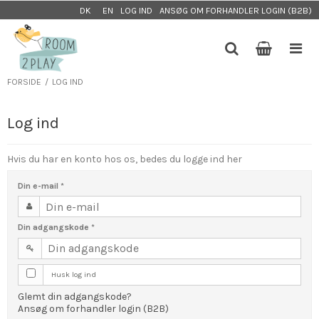
LOG IND
ANSØG OM FORHANDLER LOGIN (B2B)
DK
EN
FORSIDE
/
LOG IND
Log ind
Hvis du har en konto hos os, bedes du logge ind her
Din e-mail
*
Din adgangskode
*
Husk log ind
Glemt din adgangskode?
Ansøg om forhandler login (B2B)