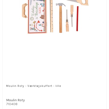
Moulin Roty - Værktøjskuffert - lille
Moulin Roty
710408