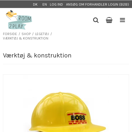
LOG IND
ANSØG OM FORHANDLER LOGIN (B2B)
DK
EN
FORSIDE
/
SHOP
/
LEGETØJ
/
VÆRKTØJ & KONSTRUKTION
Værktøj & konstruktion