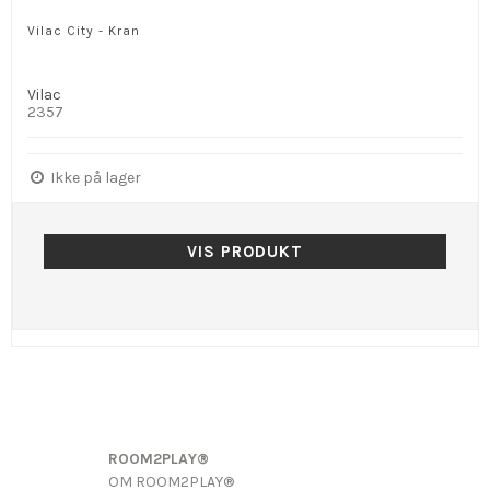
Vilac City - Kran
Vilac
2357
Ikke på lager
VIS PRODUKT
ROOM2PLAY®
OM ROOM2PLAY®