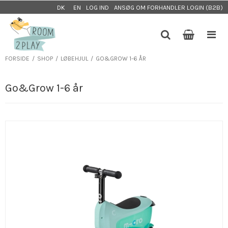
LOG IND
ANSØG OM FORHANDLER LOGIN (B2B)
DK
EN
FORSIDE
/
SHOP
/
LØBEHJUL
/
GO&GROW 1-6 ÅR
Go&Grow 1-6 år