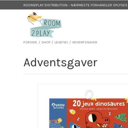
ROOM2PLAY DISTRIBUTION – NÆRMESTE FORHANDLER OPLYSES P
FORSIDE
/
SHOP
/
LEGETØJ
/
ADVENTSGAVER
Adventsgaver