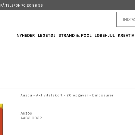
Å TELEFON 70 20 88 56
NYHEDER
LEGETØJ
STRAND & POOL
LØBEHJUL
KREATIV
Auzou - Aktivitetskort - 20 opgaver - Dinosaurer
Auzou
AAC210022