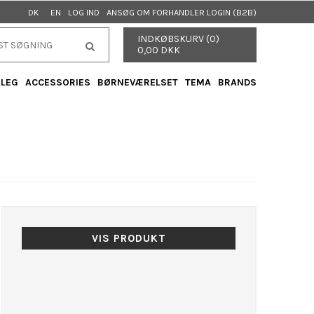
LOG IND
ANSØG OM FORHANDLER LOGIN (B2B)
DK
EN
INDKØBSKURV (0)
0,00 DKK
 LEG
ACCESSORIES
BØRNEVÆRELSET
TEMA
BRANDS
VIS PRODUKT