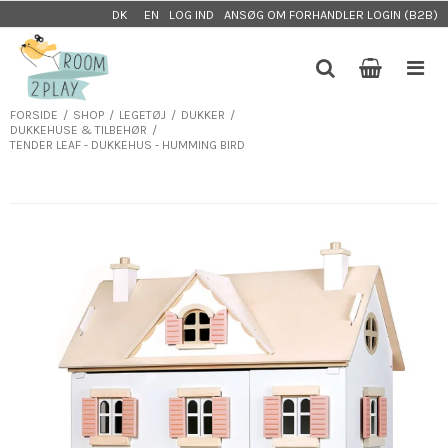
LOG IND
ANSØG OM FORHANDLER LOGIN (B2B)
DK
EN
FORSIDE
/
SHOP
/
LEGETØJ
/
DUKKER
/
DUKKEHUSE & TILBEHØR
/
TENDER LEAF - DUKKEHUS - HUMMING BIRD