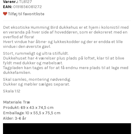
Varenr.:
TL8127
EAN:
0191856081272
Tilføj til favoritliste
Det eksotiske Humming Bird dukkehus er et hjem i kolonistil med
en veranda på hver side af hoveddøren, som er dekoreret med en
overflod af flora!
Hvert vindue har åbne- og lukkeskodder og der er endda et lille
vindue i den øverste gavl.
Stort, rummeligt og ultra stilfuldt.
Dukkehuset har 4 værelser plus plads på loftet, klar til at blive
fyldt med dukker og møbelsæt.
Tagpladen kan tages af for at få endnu mere plads til at lege med
dukkefamilien.
Skal samles, montering nødvendig.
Dukker og møbler sælges separat.
Skala 1:12
Materiale: Træ
Produkt: 69 x 43 x 74,5 cm
Emballage: 10 x 55,5 x 75,5 cm
Alder: 3-6 år