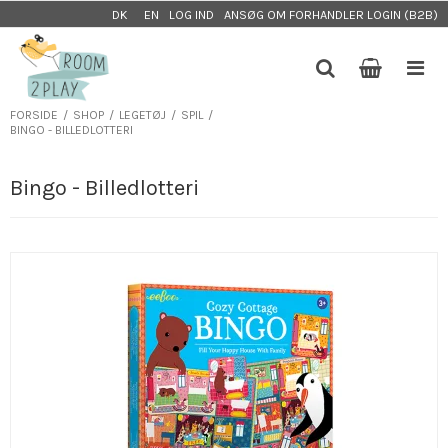
LOG IND
ANSØG OM FORHANDLER LOGIN (B2B)
DK
EN
FORSIDE
/
SHOP
/
LEGETØJ
/
SPIL
/
BINGO - BILLEDLOTTERI
Bingo - Billedlotteri