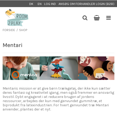
LOG IND
ANSØG OM FORHANDLER LOGIN (B2B)
DK
EN
FORSIDE
/
SHOP
Mentari
Mentaris mission er at give børn trælegetøj, der ikke kun sætter
deres fantasi og kreativitet igang, men også fremmer en ansvarlig
livsstil. Dybt engageret i at reducere brugen af jordens
ressourcer, arbejdes der kun med genvundet gummitræ, et
biprodukt fra latexindustrien. For hvert genvundet træ Mentari
anvender, plantes der et nyt.