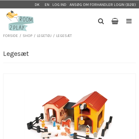
LOG IND
ANSØG OM FORHANDLER LOGIN (B2B)
DK
EN
FORSIDE
/
SHOP
/
LEGETØJ
/
LEGESÆT
Legesæt