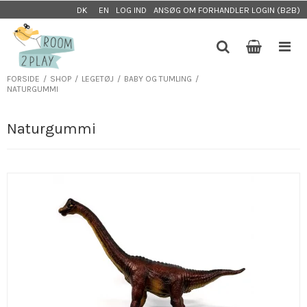
LOG IND
ANSØG OM FORHANDLER LOGIN (B2B)
DK
EN
FORSIDE
/
SHOP
/
LEGETØJ
/
BABY OG TUMLING
/
NATURGUMMI
Naturgummi