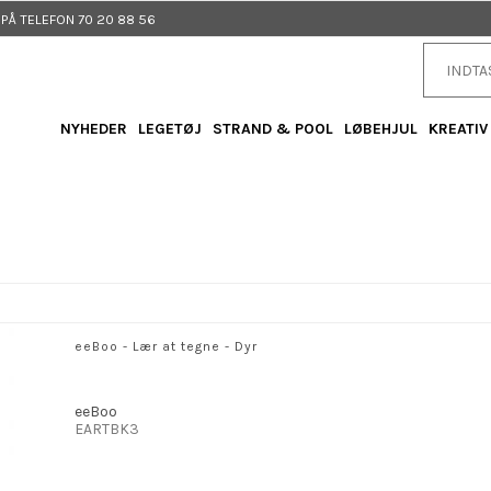
Å TELEFON 70 20 88 56
NYHEDER
LEGETØJ
STRAND & POOL
LØBEHJUL
KREATIV
eeBoo - Lær at tegne - Dyr
eeBoo
EARTBK3