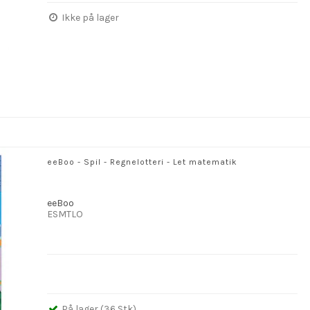
Ikke på lager
eeBoo - Spil - Regnelotteri - Let matematik
eeBoo
ESMTLO
På lager (36 Stk)