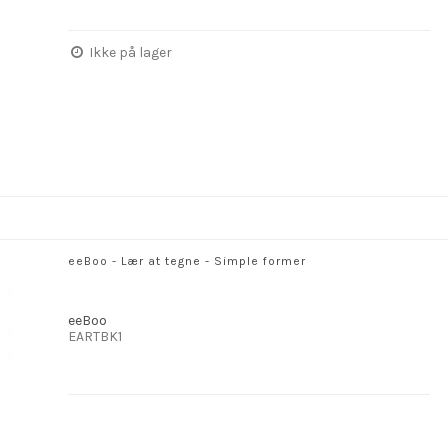
Ikke på lager
eeBoo - Lær at tegne - Simple former
eeBoo
EARTBK1