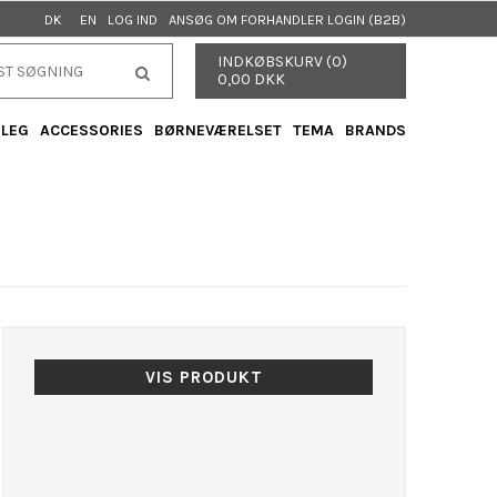
LOG IND
ANSØG OM FORHANDLER LOGIN (B2B)
DK
EN
INDKØBSKURV (0)
0,00 DKK
 LEG
ACCESSORIES
BØRNEVÆRELSET
TEMA
BRANDS
VIS PRODUKT