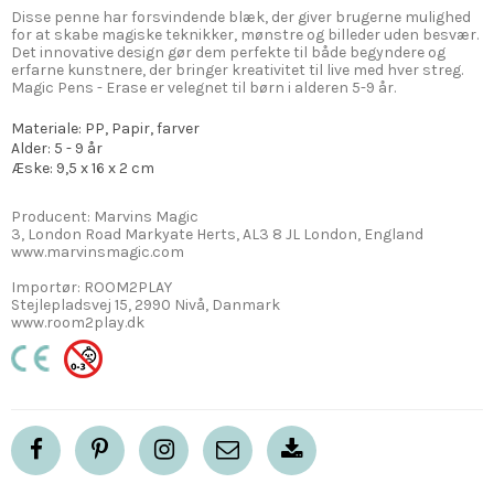
Disse penne har forsvindende blæk, der giver brugerne mulighed
for at skabe magiske teknikker, mønstre og billeder uden besvær.
Det innovative design gør dem perfekte til både begyndere og
erfarne kunstnere, der bringer kreativitet til live med hver streg.
Magic Pens - Erase er velegnet til børn i alderen 5-9 år.
Materiale: PP, Papir, farver
Alder: 5 - 9 år
Æske: 9,5 x 16 x 2 cm
Producent: Marvins Magic
3, London Road Markyate Herts, AL3 8 JL London, England
www.marvinsmagic.com
Importør: ROOM2PLAY
Stejlepladsvej 15, 2990 Nivå, Danmark
www.room2play.dk