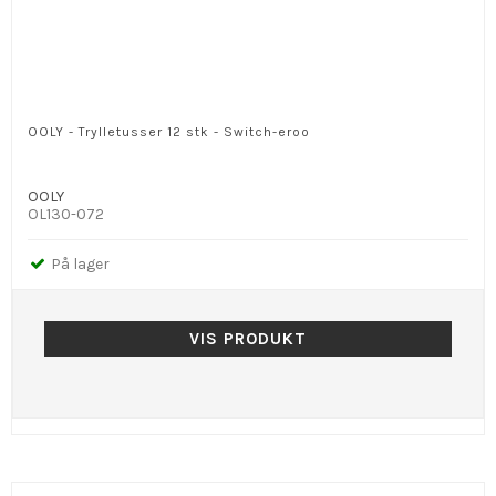
OOLY - Trylletusser 12 stk - Switch-eroo
OOLY
OL130-072
På lager
VIS PRODUKT