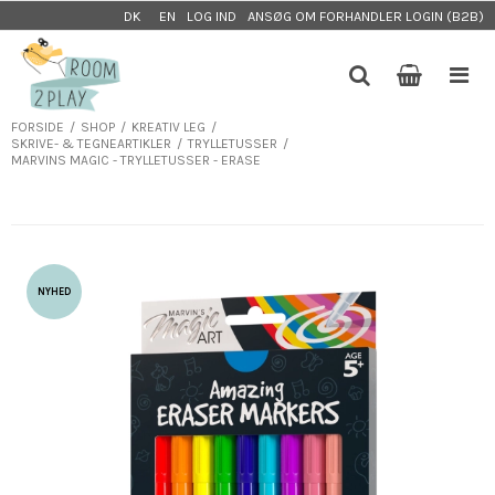
LOG IND
ANSØG OM FORHANDLER LOGIN (B2B)
DK
EN
FORSIDE
/
SHOP
/
KREATIV LEG
/
SKRIVE- & TEGNEARTIKLER
/
TRYLLETUSSER
/
MARVINS MAGIC - TRYLLETUSSER - ERASE
NYHED