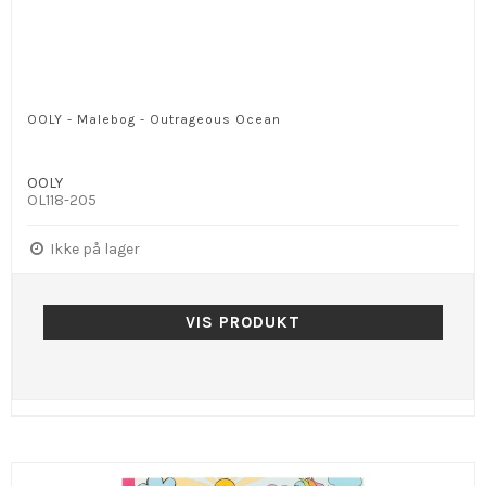
OOLY - Malebog - Outrageous Ocean
OOLY
OL118-205
Ikke på lager
VIS PRODUKT