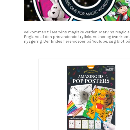
Velkommen til Marvins magiske verden. Marvins Magic er e
England af den prisvindende tryllekunstner og iværksætt
nysgerrig. Der findes flere videoer på YouTube, søg blot 