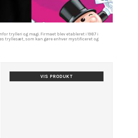
trylleri og magi. Firmaet blev etableret i 1987 i
es tryllesæt, som kan gøre enhver mystificeret og
VIS PRODUKT