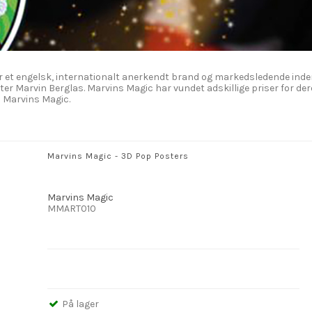
t engelsk, internationalt anerkendt brand og markedsledende indenfor 
er Marvin Berglas. Marvins Magic har vundet adskillige priser for der
på Marvins Magic.
Marvins Magic - 3D Pop Posters
Marvins Magic
MMART010
På lager