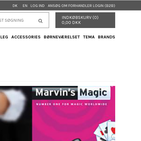
LOG IND
ANSØG OM FORHANDLER LOGIN (B2B)
DK
EN
INDKØBSKURV (0)
0,00 DKK
 LEG
ACCESSORIES
BØRNEVÆRELSET
TEMA
BRANDS