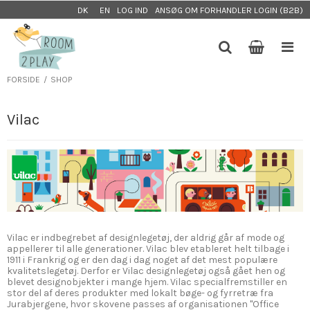
LOG IND
ANSØG OM FORHANDLER LOGIN (B2B)
DK
EN
FORSIDE
/
SHOP
Vilac
Vilac er indbegrebet af designlegetøj, der aldrig går af mode og
appellerer til alle generationer. Vilac blev etableret helt tilbage i
1911 i Frankrig og er den dag i dag noget af det mest populære
kvalitetslegetøj. Derfor er Vilac designlegetøj også gået hen og
blevet designobjekter i mange hjem. Vilac specialfremstiller en
stor del af deres produkter med lokalt bøge- og fyrretræ fra
Jurabjergene, hvor skovene passes af organisationen "Office