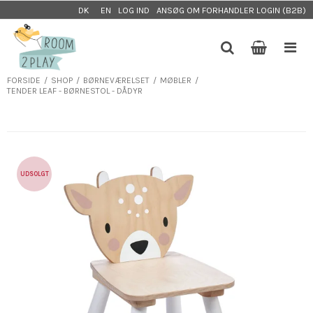
LOG IND
ANSØG OM FORHANDLER LOGIN (B2B)
DK
EN
FORSIDE
/
SHOP
/
BØRNEVÆRELSET
/
MØBLER
/
TENDER LEAF - BØRNESTOL - DÅDYR
UDSOLGT