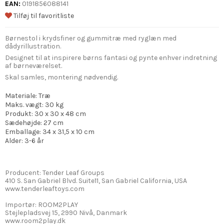
EAN:
0191856088141
Tilføj til favoritliste
Børnestol i krydsfiner og gummitræ med ryglæn med
dådyrillustration.
Designet til at inspirere børns fantasi og pynte enhver indretning
af børneværelset.
Skal samles, montering nødvendig.
Materiale: Træ
Maks. vægt: 30 kg
Produkt: 30 x 30 x 48 cm
Sædehøjde: 27 cm
Emballage: 34 x 31,5 x 10 cm
Alder: 3-6 år
Producent: Tender Leaf Groups
410 S. San Gabriel Blvd. Suite11, San Gabriel California, USA
www.tenderleaftoys.com
Importør: ROOM2PLAY
Stejlepladsvej 15, 2990 Nivå, Danmark
www.room2play.dk