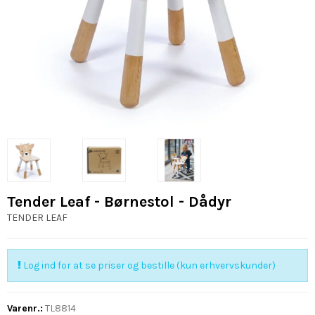
Tender Leaf - Børnestol - Dådyr
TENDER LEAF
Log ind for at se priser og bestille (kun erhvervskunder)
Varenr.:
TL8814