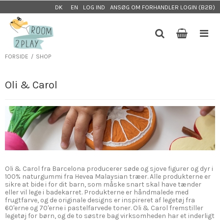
LOG IND
ANSØG OM FORHANDLER LOGIN (B2B)
DK
EN
FORSIDE
/
SHOP
Oli & Carol
Oli & Carol fra Barcelona producerer søde og sjove figurer og dyr i
100% naturgummi fra Hevea Malaysian træer. Alle produkterne er
sikre at bide i for dit barn, som måske snart skal have tænder
eller vil lege i badekarret. Produkterne er håndmalede med
frugtfarve, og de originale designs er inspireret af legetøj fra
60'erne og 70'erne i pastelfarvede toner. Oli & Carol fremstiller
legetøj for børn, og de to søstre bag virksomheden har et inderligt