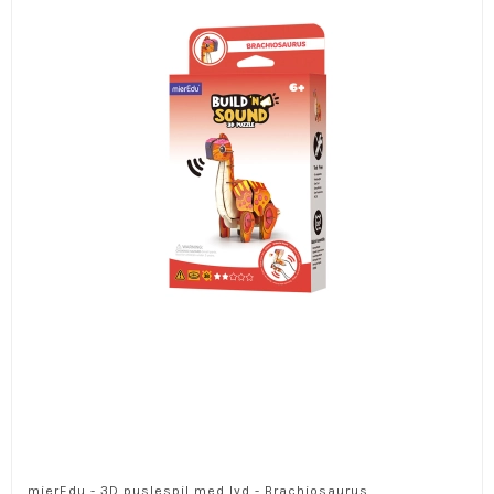
mierEdu - 3D puslespil med lyd - Brachiosaurus