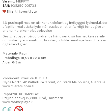
Varenr.:
MEPP1111
EAN:
9352801001733
Tilføj til favoritliste
3D puslespil med en afrikansk elefant og indbygget lydmodul, der
afspiller realistiske lyde, når puslespillet er færdigt for at give en
endnu mere komplet oplevelse.
Designet byder på udfordrende håndværk, så barnet kan samle,
udforske dyrets anatomi, få viden, udvikle hånd-øje-koordination
og tålmodighed.
Materiale: Papir
Emballage: 19,5 x 11 x 3,5 cm
Alder: 6-9 år
Producent: mierEdu PTY LTD
Clyde North, 42 Palladium Circuit, Vic-3978 Melbourne, Australia
www.mieredu.com.au
Importør: ROOM2PLAY
Stejlepladsvej 15, 2990 Nivå, Danmark
www.room2play.dk