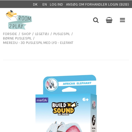
LOG IND
ANSØG OM FORHANDLER LOGIN (B2B)
DK
EN
FORSIDE
/
SHOP
/
LEGETØJ
/
PUSLESPIL
/
BØRNE PUSLESPIL
/
MIEREDU - 3D PUSLESPIL MED LYD - ELEFANT