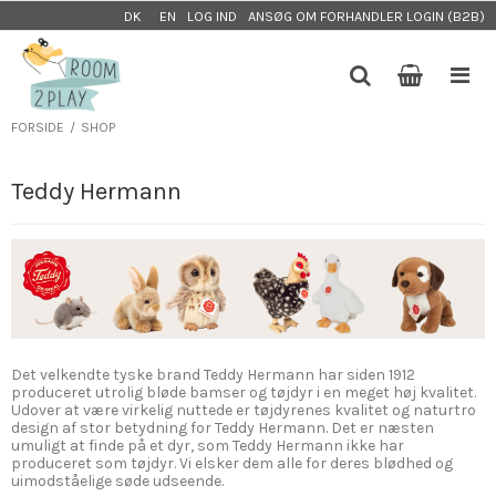
LOG IND
ANSØG OM FORHANDLER LOGIN (B2B)
DK
EN
FORSIDE
/
SHOP
Teddy Hermann
Det velkendte tyske brand Teddy Hermann har siden 1912
produceret utrolig bløde bamser og tøjdyr i en meget høj kvalitet.
Udover at være virkelig nuttede er tøjdyrenes kvalitet og naturtro
design af stor betydning for Teddy Hermann. Det er næsten
umuligt at finde på et dyr, som Teddy Hermann ikke har
produceret som tøjdyr. Vi elsker dem alle for deres blødhed og
uimodståelige søde udseende.